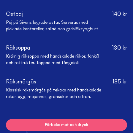
Ostpaj
140
kr
Paj på Sivans lagrade ostar. Serveras med
picklade kantareller, sallad och gräslöksyoghurt.
Räksoppa
130
kr
Krämig räksoppa med handskalade räkor, fänkål
och rotfrukter. Toppad med tångaioli.
Räksmörgås
185
kr
Klassisk räksmörgås på tekaka med handskalade
räkor, ägg, majonnäs, grönsaker och citron.
Förboka mat och dryck