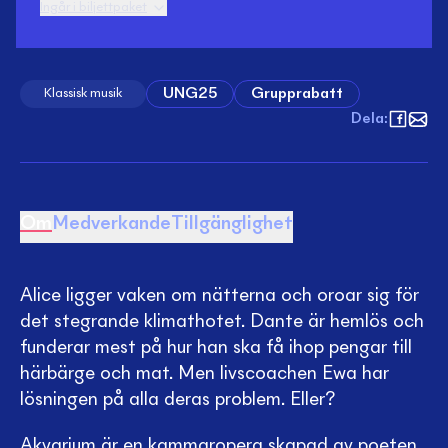
Ingår i biljettpaket
UNG25
Grupprabatt
Klassisk musik
Dela
:
Om
Medverkande
Tillgänglighet
Alice ligger vaken om nätterna och oroar sig för
det stegrande klimathotet. Dante är hemlös och
funderar mest på hur han ska få ihop pengar till
härbärge och mat. Men livscoachen Ewa har
lösningen på alla deras problem. Eller?
Akvarium är en kammaropera skapad av poeten