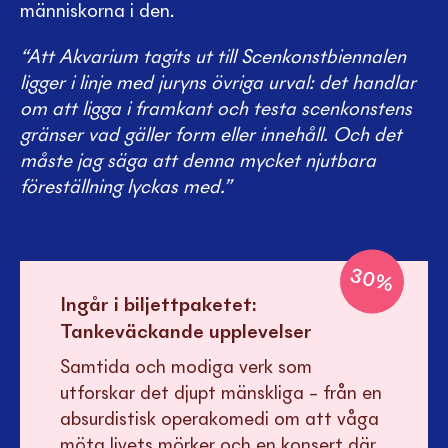
människorna i den.
“Att Akvarium tagits ut till Scenkonstbiennalen
ligger i linje med juryns övriga urval: det handlar
om att ligga i framkant och testa scenkonstens
gränser vad gäller form eller innehåll. Och det
måste jag säga att denna mycket njutbara
föreställning lyckas med.”
30
%
Ingår i biljettpaketet:
Tankeväckande upplevelser
Samtida och modiga verk som
utforskar det djupt mänskliga – från en
absurdistisk operakomedi om att våga
möta livets mörker och en konsert där