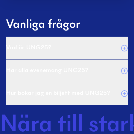
Vanliga frågor
Vad är UNG25?
Har alla evenemang UNG25?
Hur bokar jag en biljett med UNG25?
Nära till sta