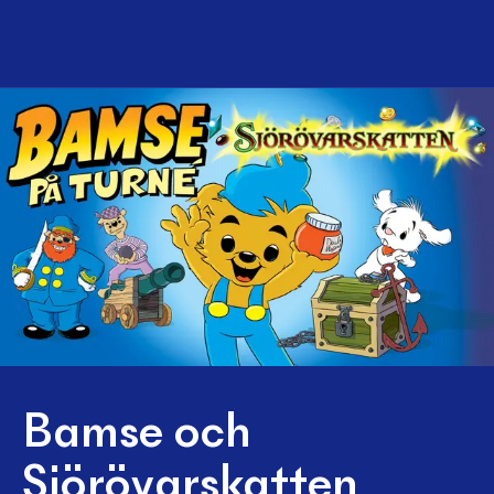
Bamse och
Sjörövarskatten