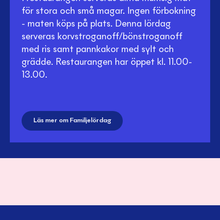
för stora och små magar. Ingen förbokning
- maten köps på plats. Denna lördag
serveras korvstroganoff/bönstroganoff
med ris samt pannkakor med sylt och
grädde. Restaurangen har öppet kl. 11.00-
13.00.
Läs mer om Familjelördag