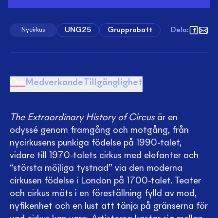
UNG25
Grupprabatt
Dela
:
Nycirkus
Om
Medverkande
Tillgänglighet
The Extraordinary History of Circus
är en
odyssé genom framgång och motgång, från
nycirkusens punkiga födelse på 1990-talet,
vidare till 1970-talets cirkus med elefanter och
“största möjliga tystnad” via den moderna
cirkusen födelse i London på 1700-talet. Teater
och cirkus möts i en föreställning fylld av mod,
nyfikenhet och en lust att tänja på gränserna för