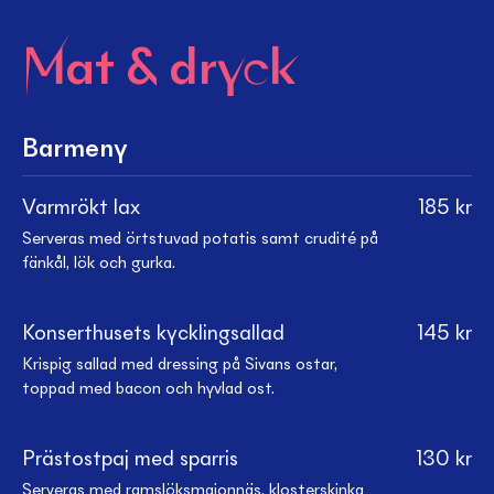
Mat & dryck
Barmeny
Varmrökt lax
185
kr
Serveras med örtstuvad potatis samt crudité på
fänkål, lök och gurka.
Konserthusets kycklingsallad
145
kr
Krispig sallad med dressing på Sivans ostar,
toppad med bacon och hyvlad ost.
Prästostpaj med sparris
130
kr
Serveras med ramslöksmajonnäs, klosterskinka