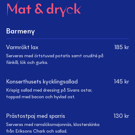
Mat & dryck
Barmeny
Varmrökt lax
185
kr
Serveras med örtstuvad potatis samt crudité på
fänkål, lök och gurka.
Konserthusets kycklingsallad
145
kr
Krispig sallad med dressing på Sivans ostar,
toppad med bacon och hyvlad ost.
Prästostpaj med sparris
130
kr
Serveras med ramslöksmajonnäs, klosterskinka
från Eriksons Chark och sallad.