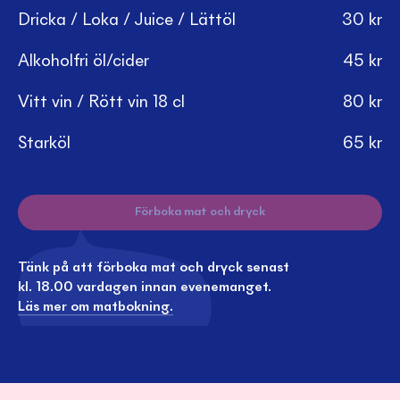
Dricka / Loka / Juice / Lättöl
30
kr
Alkoholfri öl/cider
45
kr
Vitt vin / Rött vin 18 cl
80
kr
Starköl
65
kr
Förboka mat och dryck
Tänk på att förboka mat och dryck senast
kl. 18.00 vardagen innan evenemanget.
Läs mer om matbokning.