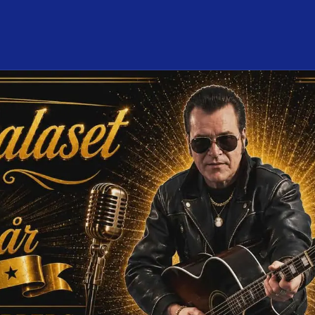
nför mitt besök
Om konsert­huset