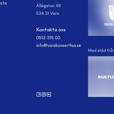
aste
Allégatan 49
534 31 Vara
Kontakta oss
0512-315 00
info@varakonserthus.se
Med stöd från