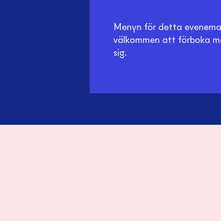
Menyn för detta eveneman
välkommen att förboka m
sig.