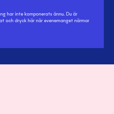
g har inte komponerats ännu. Du är
at och dryck här när evenemanget närmar