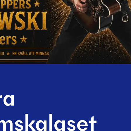
ra
mskalaset