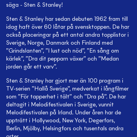
säga - Sten & Stanley!
Sten & Stanley har sedan debuten 1962 fram till
idag haft över 60 låtar på svensktoppen. De har
också placeringar på ett antal andra topplistor i
Sverige, Norge, Danmark och Finland med
”Grindslanten”, ”I lust och nöd”, ”En sång om
kärlek”, ”Dra dit pepparn växer” och ”Medan
jorden går ett varv”.
Sten & Stanley har gjort mer än 100 program i
TV-serien ”Hallå Sverige”, medverkat i långfilmer
som ”För tapperhet i tält” och ”Dra på”. De har
deltagit i Melodifestivalen i Sverige, vunnit
Melodifestivalen på Irland. Under åren har de
uppträtt i Hollywood, New York, Degerfors,
Berlin, Mjölby, Helsingfors och tusentals andra
orter.