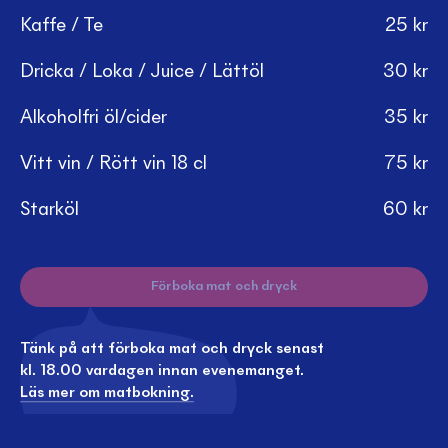
Kaffe / Te
25
kr
Dricka / Loka / Juice / Lättöl
30
kr
Alkoholfri öl/cider
35
kr
Vitt vin / Rött vin 18 cl
75
kr
Starköl
60
kr
Förboka mat och dryck
Tänk på att förboka mat och dryck senast
kl. 18.00 vardagen innan evenemanget.
Läs mer om matbokning.