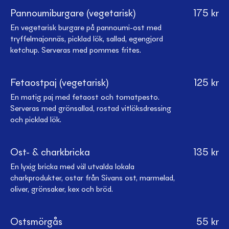
Pannoumiburgare (vegetarisk)
175
kr
En vegetarisk burgare på pannoumi-ost med
tryffelmajonnäs, picklad lök, sallad, egengjord
ketchup. Serveras med pommes frites.
Fetaostpaj (vegetarisk)
125
kr
En matig paj med fetaost och tomatpesto.
Serveras med grönsallad, rostad vitlöksdressing
och picklad lök.
Ost- & charkbricka
135
kr
En lyxig bricka med väl utvalda lokala
charkprodukter, ostar från Sivans ost, marmelad,
oliver, grönsaker, kex och bröd.
Ostsmörgås
55
kr