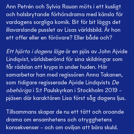
Ann Petrén och Sylvia Rauan möts i ett kusligt
och halsbrytande förhörsdrama med känsla för
vardagens sorgliga komik. Bit för bit läggs det
illavarslande pusslet av Lisas världsbild. Är hon
ett offer eller en förövare? Eller både och?
Ett hjärta i dagens läge
är en pjäs av John Ajvide
Lindqvist, världsberömd för sina skildringar som
får rädslan att krypa in under huden. Här
samarbetar han med regissören Anna Takanen,
som tidigare regisserade Ajvide Lindqvists
De
obehöriga
i S:t Paulskyrkan i Stockholm 2019 –
pjäsen där karaktären Lisa först såg dagens ljus.
Tillsammans skapar de nu ett tätt och oroande
drama om ensamhetens och otrygghetens
konsekvenser – och om oviljan att bära skuld.