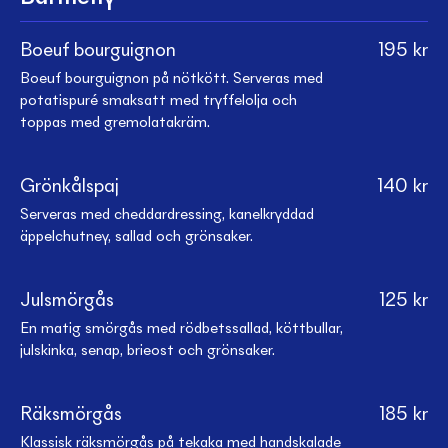
Boeuf bourguignon
195
kr
Boeuf bourguignon på nötkött. Serveras med
potatispuré smaksatt med tryffelolja och
toppas med gremolatakräm.
Grönkålspaj
140
kr
Serveras med cheddardressing, kanelkryddad
äppelchutney, sallad och grönsaker.
Julsmörgås
125
kr
En matig smörgås med rödbetssallad, köttbullar,
julskinka, senap, brieost och grönsaker.
Räksmörgås
185
kr
Klassisk räksmörgås på tekaka med handskalade