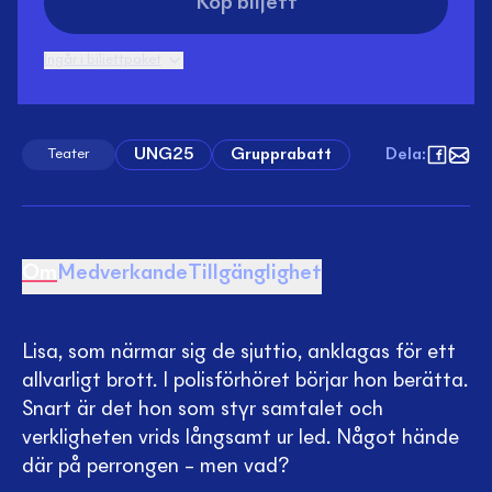
Köp biljett
Ingår i biljettpaket
UNG25
Grupprabatt
Dela
:
Teater
Om
Medverkande
Tillgänglighet
Lisa, som närmar sig de sjuttio, anklagas för ett
allvarligt brott. I polisförhöret börjar hon berätta.
Snart är det hon som styr samtalet och
verkligheten vrids långsamt ur led. Något hände
där på perrongen – men vad?