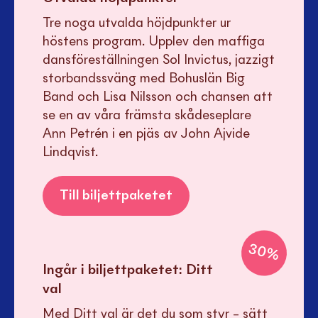
Tre noga utvalda höjdpunkter ur
höstens program. Upplev den maffiga
dansföreställningen Sol Invictus, jazzigt
storbandssväng med Bohuslän Big
Band och Lisa Nilsson och chansen att
se en av våra främsta skådeseplare
Ann Petrén i en pjäs av John Ajvide
Lindqvist.
Till biljettpaketet
30
%
Ingår i biljettpaketet:
Ditt
val
Med Ditt val är det du som styr – sätt