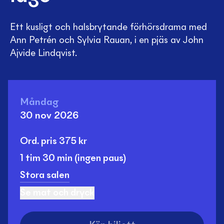
Ett kusligt och halsbrytande förhörsdrama med
Ann Petrén och Sylvia Rauan, i en pjäs av John
Ajvide Lindqvist.
Måndag
30 nov 2026
Ord. pris
375
kr
1 tim
30 min
(ingen paus)
Stora salen
Se mat och dryck