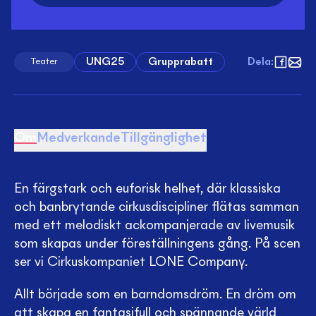
UNG25
Grupprabatt
Dela
:
Teater
Om
Medverkande
Tillgänglighet
En färgstark och euforisk helhet, där klassiska
och banbrytande cirkusdiscipliner flätas samman
med ett melodiskt ackompanjerade av livemusik
som skapas under föreställningens gång. På scen
ser vi Cirkuskompaniet LONE Company.
Allt började som en barndomsdröm. En dröm om
att skapa en fantasifull och spännande värld