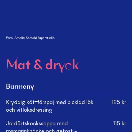
Foto: Amelia Bordahl Superstudio
Mat & dryck
Barmeny
Kryddig köttfärspaj med picklad lök
125
kr
och vitlöksdressing
Jordärtskockssoppa med
115
kr
rosmarinknäcke och getost –