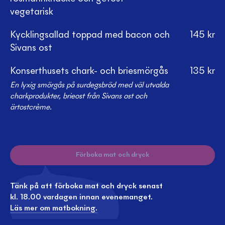
vegetarisk
Kycklingsallad toppad med bacon och
145
kr
Sivans ost
Konserthusets chark- och briesmörgås
135
kr
En lyxig smörgås på surdegsbröd med väl utvalda
charkprodukter, brieost från Sivans ost och
ärtostcrème.
Förboka mat och dryck
Tänk på att förboka mat och dryck senast
kl. 18.00 vardagen innan evenemanget.
Läs mer om matbokning.