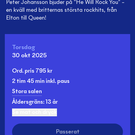
Peter Johansson bjuder på "He Will Rock You" –
en kväll med britternas största rockhits, från
Elton till Queen!
Torsdag
30 okt 2025
Ord. pris
795
kr
2 tim
45 min
inkl. paus
Stora salen
Åldersgräns: 13 år
Se mat och dryck
Passerat