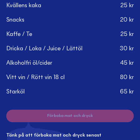
Kvällens kaka
25
kr
Snacks
20
kr
Kaffe / Te
25
kr
Dricka / Loka / Juice / Lättöl
30
kr
Alkoholfri öl/cider
45
kr
Vitt vin / Rött vin 18 cl
80
kr
Starköl
65
kr
Förboka mat och dryck
Tänk på att förboka mat och dryck senast