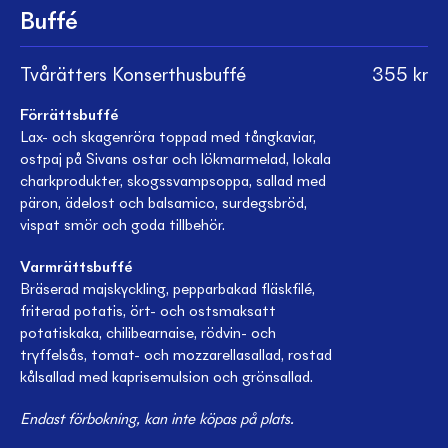
Buffé
Tvårätters Konserthusbuffé
355
kr
Förrättsbuffé
Lax- och skagenröra toppad med tångkaviar,
ostpaj på Sivans ostar och lökmarmelad, lokala
charkprodukter, skogssvampsoppa, sallad med
päron, ädelost och balsamico, surdegsbröd,
vispat smör och goda tillbehör.
Varmrättsbuffé
Bräserad majskyckling, pepparbakad fläskfilé,
friterad potatis, ört- och ostsmaksatt
potatiskaka, chilibearnaise, rödvin- och
tryffelsås, tomat- och mozzarellasallad, rostad
kålsallad med kaprisemulsion och grönsallad.
Endast förbokning, kan inte köpas på plats.