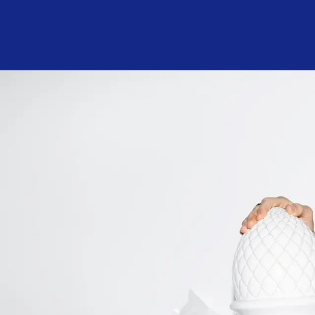
Program och biljetter
I