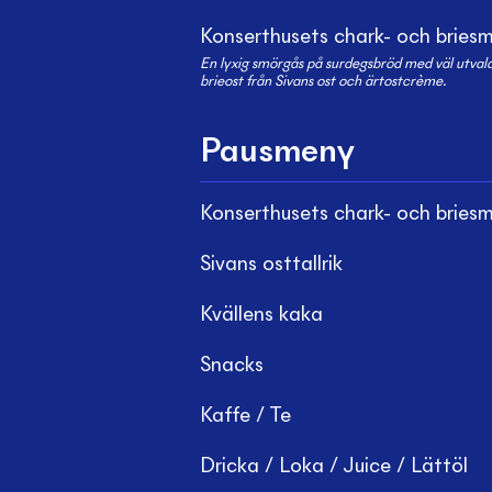
Konserthusets chark- och bries
En lyxig smörgås på surdegsbröd med väl utval
brieost från Sivans ost och ärtostcrème.
Pausmeny
Konserthusets chark- och bries
Sivans osttallrik
Kvällens kaka
Snacks
Kaffe / Te
Dricka / Loka / Juice / Lättöl