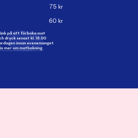
75
kr
60
kr
änk på att förboka mat
ch dryck senast kl. 18.00
ardagen innan evenemanget.
äs mer om matbokning.