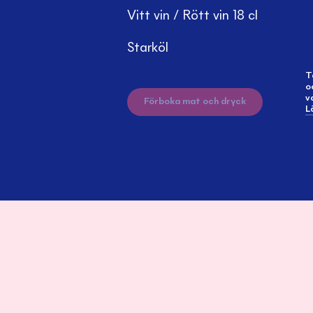
Vitt vin / Rött vin 18 cl
Starköl
T
o
v
Förboka mat och dryck
L