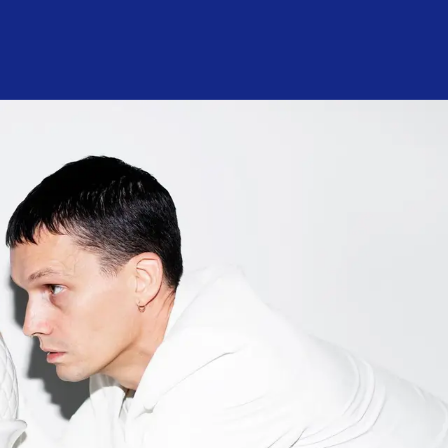
nför mitt besök
Om konsert­huset