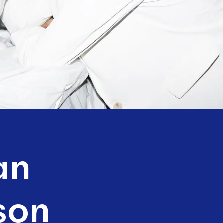
an
son