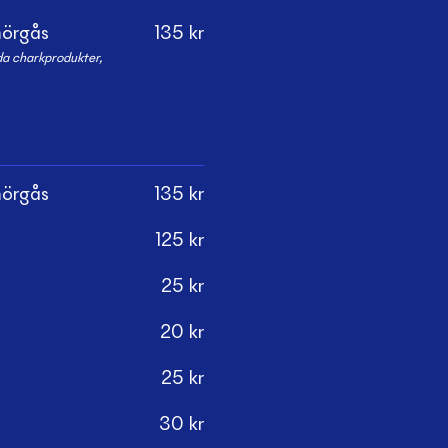
mörgås
135
kr
da charkprodukter,
mörgås
135
kr
125
kr
25
kr
20
kr
25
kr
30
kr