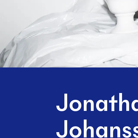
Jonath
Johans