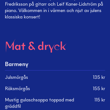
Fredriksson på gitarr och Leif Kaner-Lidström på
piano. Välkommen in i värmen och njut av julens
klassiska konsert!
Mat & dryck
Barmeny
Julsmörgås
135
kr
Räksmörgås
155
kr
Mustig gulaschsoppa toppad med
115
kr
gräddfil