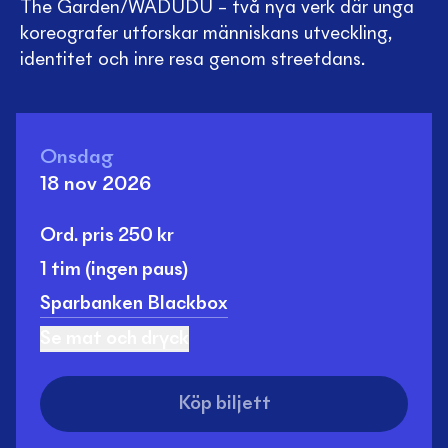
The Garden/WADUDU – två nya verk där unga
koreografer utforskar människans utveckling,
identitet och inre resa genom streetdans.
Onsdag
18 nov 2026
Ord. pris
250
kr
1 tim
(ingen paus)
Sparbanken Blackbox
Se mat och dryck
Köp biljett