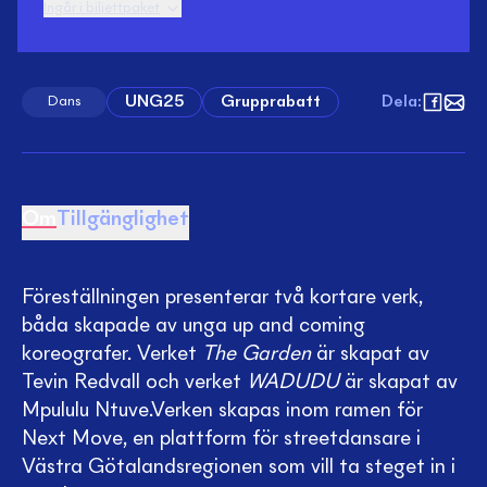
Ingår i biljettpaket
UNG25
Grupprabatt
Dela
:
Dans
Om
Tillgänglighet
Föreställningen presenterar två kortare verk,
båda skapade av unga up and coming
koreografer. Verket
The Garden
är skapat av
Tevin Redvall och verket
WADUDU
är skapat av
Mpululu Ntuve.Verken skapas inom ramen för
Next Move, en plattform för streetdansare i
Västra Götalandsregionen som vill ta steget in i