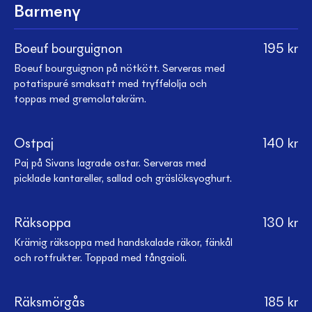
Barmeny
Boeuf bourguignon
195
kr
Boeuf bourguignon på nötkött. Serveras med
potatispuré smaksatt med tryffelolja och
toppas med gremolatakräm.
Ostpaj
140
kr
Paj på Sivans lagrade ostar. Serveras med
picklade kantareller, sallad och gräslöksyoghurt.
Räksoppa
130
kr
Krämig räksoppa med handskalade räkor, fänkål
och rotfrukter. Toppad med tångaioli.
Räksmörgås
185
kr