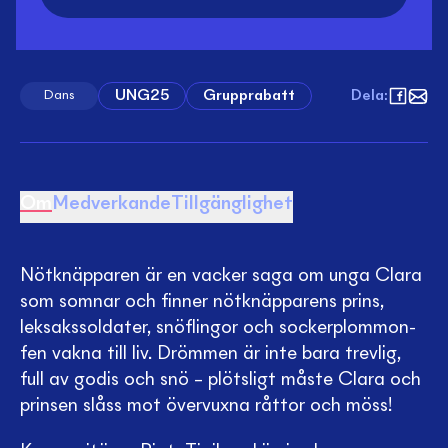
UNG25
Grupprabatt
Dela
:
Dans
Om
Medverkande
Tillgänglighet
Nötknäpparen är en vacker saga om unga Clara
som somnar och finner nötknäpparens prins,
leksakssoldater, snöflingor och sockerplommon-
fen vakna till liv. Drömmen är inte bara trevlig,
full av godis och snö – plötsligt måste Clara och
prinsen slåss mot övervuxna råttor och möss!