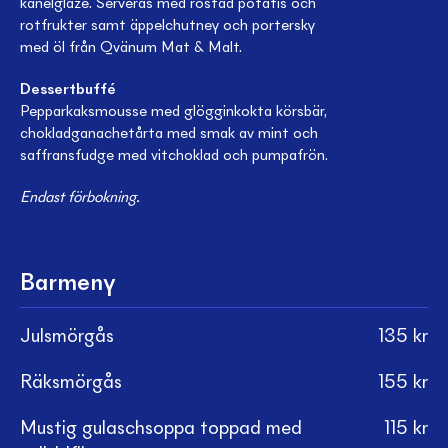
kanelglaze. Serveras med rostad potatis och
rotfrukter samt äppelchutney och portersky
med öl från Qvänum Mat & Malt.
Dessertbuffé
Pepparkaksmousse med glögginkokta körsbär,
chokladganachetårta med smak av mint och
saffransfudge med vitchoklad och pumpafrön.
Endast förbokning.
Barmeny
Julsmörgås
135
kr
Räksmörgås
155
kr
Mustig gulaschsoppa toppad med
115
kr