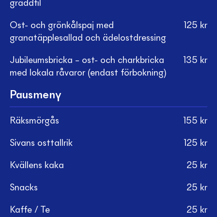
gräddfil
Ost- och grönkålspaj med
125
kr
granatäpplesallad och ädelostdressing
Jubileumsbricka – ost- och charkbricka
135
kr
med lokala råvaror (endast förbokning)
Pausmeny
Räksmörgås
155
kr
Sivans osttallrik
125
kr
Kvällens kaka
25
kr
Snacks
25
kr
Kaffe / Te
25
kr