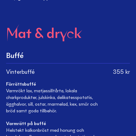
Mat & dryck
Buffé
Vinterbuffé
355
kr
Förrättsbuffé
Varmrökt lax, matjessilltårta, lokala
charkprodukter, julskinka, delikatesspotatis,
ägghalvor, sill, ostar, marmelad, kex, smör och
bröd samt goda tillbehör.
Varmrätt på buffé
Helstekt kalkonbröst med honung och