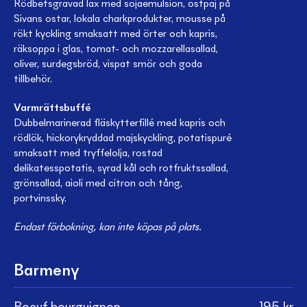
Rödbetsgravad lax med sojaemulsion, ostpaj på
Sivans ostar, lokala charkprodukter, mousse på
rökt kyckling smaksatt med örter och kapris,
räksoppa i glas, tomat- och mozzarellasallad,
oliver, surdegsbröd, vispat smör och goda
tillbehör.
Varmrättsbuffé
Dubbelmarinerad fläskytterfillé med kapris och
rödlök, hickorykryddad majskyckling, potatispuré
smaksatt med tryffelolja, rostad
delikatesspotatis, syrad kål och rotfruktssallad,
grönsallad, aioli med citron och tång,
portvinssky.
Endast förbokning, kan inte köpas på plats.
Barmeny