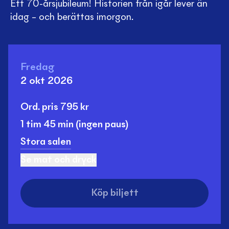
Ett 70-årsjubileum! Historien från igår lever än
idag – och berättas imorgon.
Fredag
2 okt 2026
Ord. pris
795
kr
1 tim
45 min
(ingen paus)
Stora salen
Se mat och dryck
Köp biljett