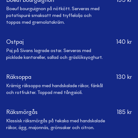
Boeuf bourguignon
195
kr
Boeuf bourguignon på nötkött. Serveras med
potatispuré smaksatt med tryffelolja och
toppas med gremolatakräm.
Ostpaj
140
kr
Paj på Sivans lagrade ostar. Serveras med
picklade kantareller, sallad och gräslöksyoghurt.
Räksoppa
130
kr
Krämig räksoppa med handskalade räkor, fänkål
och rotfrukter. Toppad med tångaioli.
Räksmörgås
185
kr
Klassisk räksmörgås på tekaka med handskalade
räkor, ägg, majonnäs, grönsaker och citron.