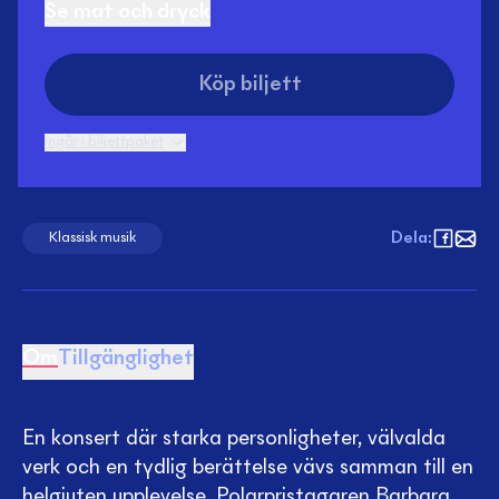
Se mat och dryck
Köp biljett
Ingår i biljettpaket
Dela
:
Klassisk musik
Om
Tillgänglighet
En konsert där starka personligheter, välvalda
verk och en tydlig berättelse vävs samman till en
helgjuten upplevelse. Polarpristagaren Barbara