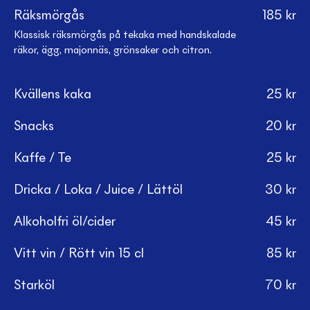
Räksmörgås
185
kr
Klassisk räksmörgås på tekaka med handskalade
räkor, ägg, majonnäs, grönsaker och citron.
Kvällens kaka
25
kr
Snacks
20
kr
Kaffe / Te
25
kr
Dricka / Loka / Juice / Lättöl
30
kr
Alkoholfri öl/cider
45
kr
Vitt vin / Rött vin 15 cl
85
kr
Starköl
70
kr