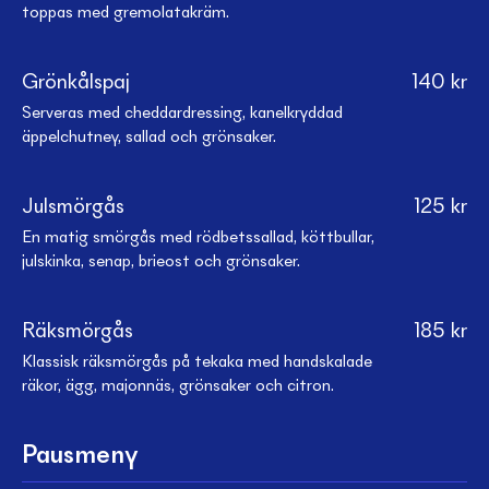
toppas med gremolatakräm.
Grönkålspaj
140
kr
Serveras med cheddardressing, kanelkryddad
äppelchutney, sallad och grönsaker.
Julsmörgås
125
kr
En matig smörgås med rödbetssallad, köttbullar,
julskinka, senap, brieost och grönsaker.
Räksmörgås
185
kr
Klassisk räksmörgås på tekaka med handskalade
räkor, ägg, majonnäs, grönsaker och citron.
Pausmeny