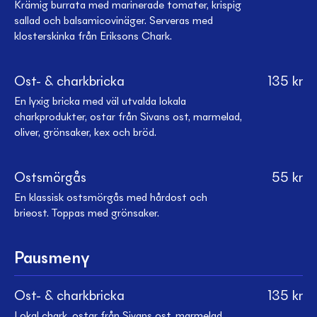
Krämig burrata med marinerade tomater, krispig
sallad och balsamicovinäger. Serveras med
klosterskinka från Eriksons Chark.
Ost- & charkbricka
135
kr
En lyxig bricka med väl utvalda lokala
charkprodukter, ostar från Sivans ost, marmelad,
oliver, grönsaker, kex och bröd.
Ostsmörgås
55
kr
En klassisk ostsmörgås med hårdost och
brieost. Toppas med grönsaker.
Pausmeny
Ost- & charkbricka
135
kr
Lokal chark, ostar från Sivans ost, marmelad,