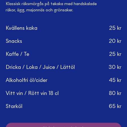
Klassisk räksmörgås på tekaka med handskalade
räkor, ägg, majonnäs och grönsaker.
Kvällens kaka
25
kr
Snacks
20
kr
Kaffe / Te
25
kr
Dricka / Loka / Juice / Lättöl
30
kr
Alkoholfri öl/cider
45
kr
Vitt vin / Rött vin 18 cl
80
kr
Starköl
65
kr