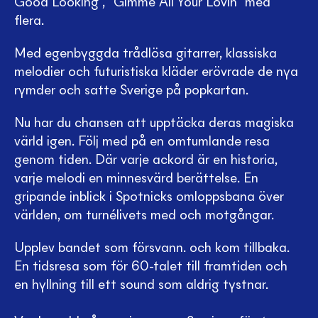
Good Looking", "Gimme All Your Lovin" med
flera.
Med egenbyggda trådlösa gitarrer, klassiska
melodier och futuristiska kläder erövrade de nya
rymder och satte Sverige på popkartan.
Nu har du chansen att upptäcka deras magiska
värld igen. Följ med på en omtumlande resa
genom tiden. Där varje ackord är en historia,
varje melodi en minnesvärd berättelse. En
gripande inblick i Spotnicks omloppsbana över
världen, om turnélivets med och motgångar.
Upplev bandet som försvann. och kom tillbaka.
En tidsresa som för 60-talet till framtiden och
en hyllning till ett sound som aldrig tystnar.