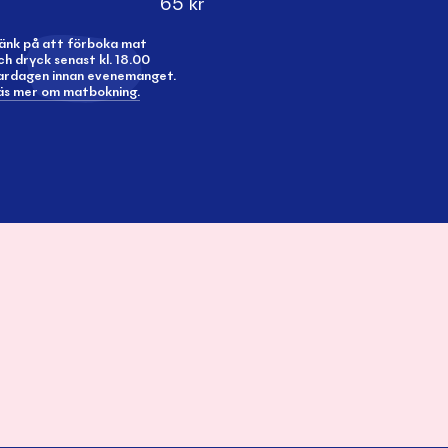
65
kr
änk på att förboka mat
ch dryck senast kl. 18.00
ardagen innan evenemanget.
äs mer om matbokning.