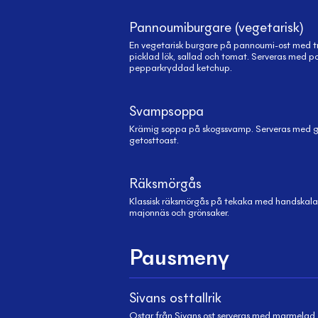
Pannoumiburgare (vegetarisk)
En vegetarisk burgare på pannoumi-ost med t
picklad lök, sallad och tomat. Serveras med p
pepparkryddad ketchup.
Svampsoppa
Krämig soppa på skogssvamp. Serveras med g
getosttoast.
Räksmörgås
Klassisk räksmörgås på tekaka med handskala
majonnäs och grönsaker.
Pausmeny
Sivans osttallrik
Ostar från Sivans ost serveras med marmelad, o