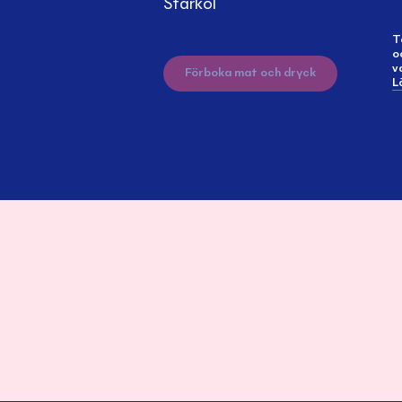
Starköl
T
o
v
Förboka mat och dryck
L