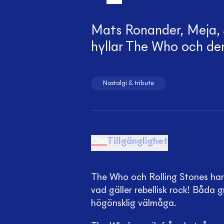
Mats Ronander, Meja,
hyllar The Who och dera
Nostalgi & tribute
Om
Tillgänglighet
The Who och Rolling Stones har v
vad gäller rebellisk rock! Båda g
högönsklig välmåga.