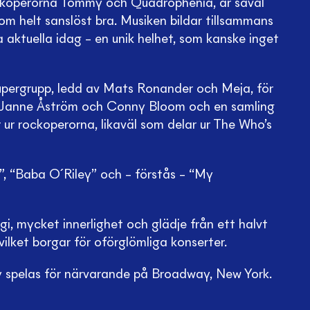
ockoperorna Tommy och Quadrophenia, är såväl
m helt sanslöst bra. Musiken bildar tillsammans
 aktuella idag – en unik helhet, som kanske inget
 supergrupp, ledd av Mats Ronander och Meja, för
a Janne Åström och Conny Bloom och en samling
 ur rockoperorna, likaväl som delar ur The Who’s
”, “Baba O´Riley” och – förstås – “My
i, mycket innerlighet och glädje från ett halvt
ilket borgar för oförglömliga konserter.
 spelas för närvarande på Broadway, New York.