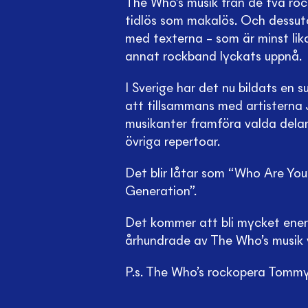
The Who’s musik från de två r
tidlös som makalös. Och dessuto
med texterna – som är minst lika
annat rockband lyckats uppnå.
I Sverige har det nu bildats en
att tillsammans med artistern
musikanter framföra valda delar
övriga repertoar.
Det blir låtar som “Who Are You
Generation”.
Det kommer att bli mycket energ
århundrade av The Who’s musik v
P.s. The Who’s rockopera Tommy