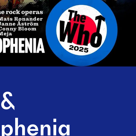
 &
phenia