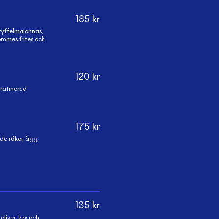
185
kr
ryffelmajonnäs,
ommes frites och
120
kr
ratinerad
175
kr
de räkor, ägg,
135
kr
liver, kex och