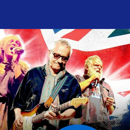
nför mitt besök
Om konsert­huset