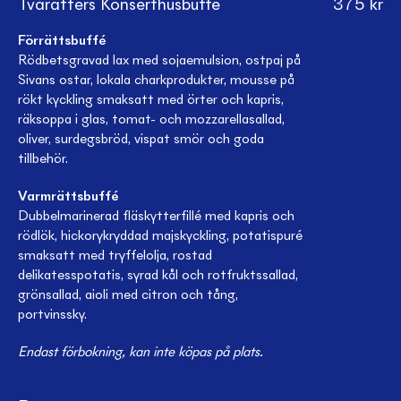
Tvårätters Konserthusbuffé
375
kr
Förrättsbuffé
Rödbetsgravad lax med sojaemulsion, ostpaj på
Sivans ostar, lokala charkprodukter, mousse på
rökt kyckling smaksatt med örter och kapris,
räksoppa i glas, tomat- och mozzarellasallad,
oliver, surdegsbröd, vispat smör och goda
tillbehör.
Varmrättsbuffé
Dubbelmarinerad fläskytterfillé med kapris och
rödlök, hickorykryddad majskyckling, potatispuré
smaksatt med tryffelolja, rostad
delikatesspotatis, syrad kål och rotfruktssallad,
grönsallad, aioli med citron och tång,
portvinssky.
Endast förbokning, kan inte köpas på plats.