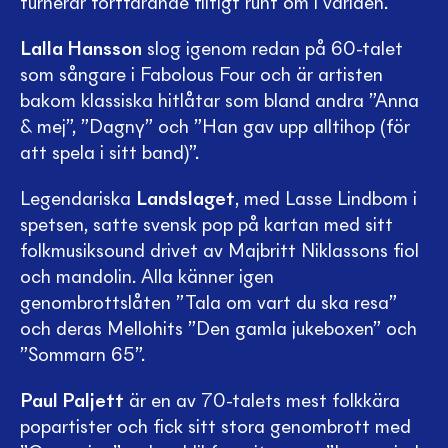
turnerar fortfarande flitigt runt om i världen.
Lalla Hansson
slog igenom redan på 60-talet
som sångare i Fabolous Four och är artisten
bakom klassiska hitlåtar som bland andra ”Anna
& mej”, ”Dagny” och ”Han gav upp alltihop (för
att spela i sitt band)”.
Legendariska
Landslaget
, med Lasse Lindbom i
spetsen, satte svensk pop på kartan med sitt
folkmusiksound drivet av Majbritt Niklassons fiol
och mandolin. Alla känner igen
genombrottslåten ”Tala om vart du ska resa”
och deras Mellohits ”Den gamla jukeboxen” och
”Sommarn 65”.
Paul Paljett
är en av 70-talets mest folkkära
popartister och fick sitt stora genombrott med