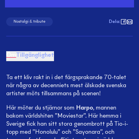
Dela
:
Nostalgi & tribute
Om
Tillgänglighet
Ta ett kliv rakt in i det färgsprakande 70-talet
när några av decenniets mest älskade svenska
artister möts tillsammans på scenen!
Här möter du stjärnor som
Harpo
, mannen
bakom världshiten ”Moviestar”. Här hemma i
Sverige fick han sitt stora genombrott på Tio-i-
topp med ”Honolulu” och ”Sayonara”, och