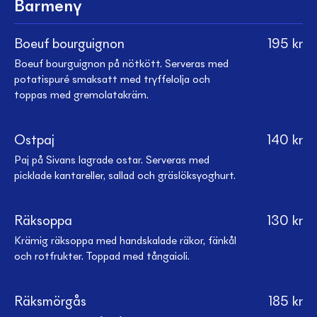
Barmeny
Boeuf bourguignon
195
kr
Boeuf bourguignon på nötkött. Serveras med
potatispuré smaksatt med tryffelolja och
toppas med gremolatakräm.
Ostpaj
140
kr
Paj på Sivans lagrade ostar. Serveras med
picklade kantareller, sallad och gräslöksyoghurt.
Räksoppa
130
kr
Krämig räksoppa med handskalade räkor, fänkål
och rotfrukter. Toppad med tångaioli.
Räksmörgås
185
kr