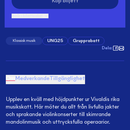
Köp biljett
Ingår i biljettpaket
UNG25
Grupprabatt
Klassisk musik
Dela
:
Om
Medverkande
Tillgänglighet
Upplev en kväll med höjdpunkter ur Vivaldis rika
musikskatt. Här möter du allt från livfulla jakter
och sprakande violinkonserter till skimrande
mandolinmusik och uttrycksfulla operaarior.