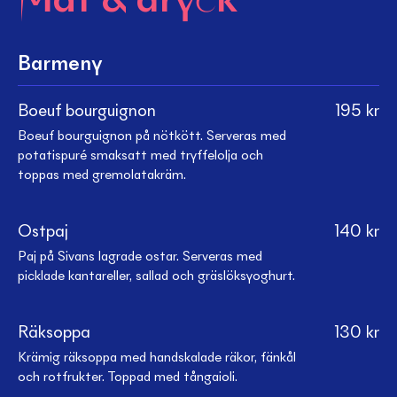
Mat & dryck
Barmeny
Boeuf bourguignon
195
kr
Boeuf bourguignon på nötkött. Serveras med
potatispuré smaksatt med tryffelolja och
toppas med gremolatakräm.
Ostpaj
140
kr
Paj på Sivans lagrade ostar. Serveras med
picklade kantareller, sallad och gräslöksyoghurt.
Räksoppa
130
kr
Krämig räksoppa med handskalade räkor, fänkål
och rotfrukter. Toppad med tångaioli.