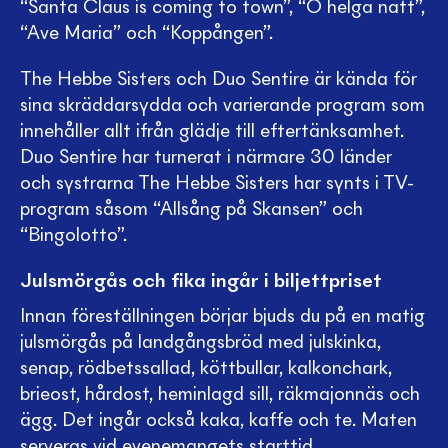
“Santa Claus is coming to town”, “O helga natt”,
“Ave Maria” och “Koppången”.
The Hebbe Sisters och Duo Sentire är kända för
sina skräddarsydda och varierande program som
innehåller allt ifrån glädje till eftertänksamhet.
Duo Sentire har turnerat i närmare 30 länder
och systrarna The Hebbe Sisters har synts i TV-
program såsom “Allsång på Skansen” och
“Bingolotto”.
Julsmörgås och fika ingår i biljettpriset
Innan föreställningen börjar bjuds du på en matig
julsmörgås på landgångsbröd med julskinka,
senap, rödbetssallad, köttbullar, kalkonchark,
brieost, hårdost, heminlagd sill, räkmajonnäs och
ägg. Det ingår också kaka, kaffe och te. Maten
serveras vid evenemangets starttid.