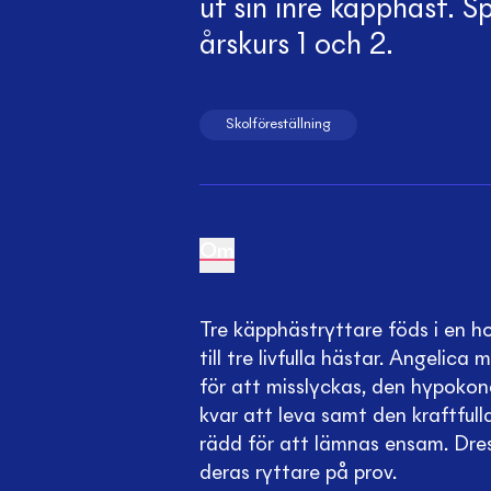
ut sin inre käpphäst. Sp
årskurs 1 och 2.
Skolföreställning
Om
Tre käpphästryttare föds i en 
till tre livfulla hästar. Angeli
för att misslyckas, den hypoko
kvar att leva samt den kraftful
rädd för att lämnas ensam. Dre
deras ryttare på prov.