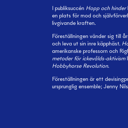
I publiksuccén
Hopp och hinder
en plats för mod och självförverk
livgivande kraften.
Föreställningen vänder sig till 
och leva ut sin inre käpphäst.
Ho
amerikanske professorn och Rig
metoder för ickevålds-aktivism
l
Hobbyhorse Revolution
.
Föreställningen är ett devisingp
ursprunglig ensemble; Jenny Nils