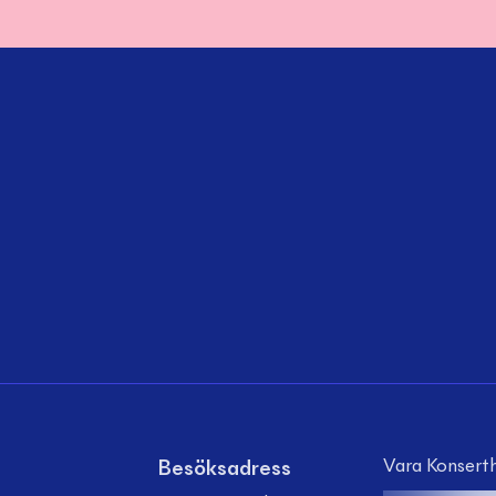
för alla barn i
förskoleklass, anpassad
grundskola och årskurs 1
och 2 i Vara kommun.
Med en blandning av
humor, dramatik och
käpphästglädje tar
föreställningen med
barnen på en resa om
mod, vänskap och att
våga tro på sig själv.
Vara Konserth
Besöksadress