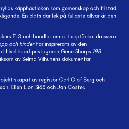
hyllas käpphästleken som gemenskap och fristad,
ligande. En plats där lek på fullaste allvar är den
årskurs F–3 och handlar om att upptäcka, dressera
pp och hinder
har inspirerats av den
ht Livelihood-pristagaren Gene Sharps
198
iksom av Selma Vilhunens dokumentär
rojekt skapat av regissör Carl Olof Berg och
son, Ellen Lion Siöö och Jan Coster.