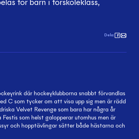
elas för barn i förskoleklass,
Dela
:
hockeyrink där hockeyklubborna snabbt förvandlas
ca med C som tycker om att visa upp sig men är rädd
ndriska Velvet Revenge som bara har några år
la Festis som helst galopperar utomhus men är
ssyr och hopptävlingar sätter både hästarna och