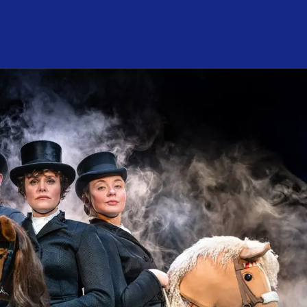
nför mitt besök
Om konsert­huset