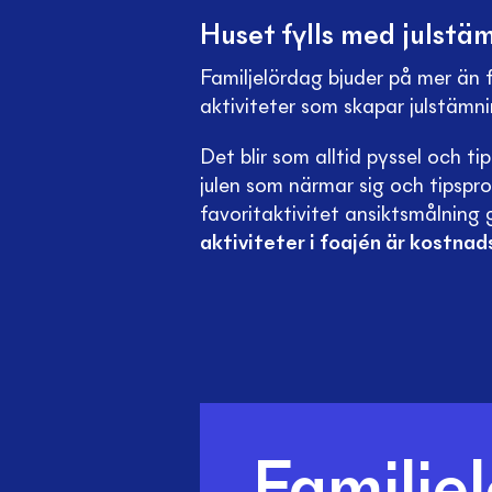
Huset fylls med julstä
Familjelördag bjuder på mer än f
aktiviteter som skapar julstämni
Det blir som alltid pyssel och t
julen som närmar sig och tipsp
favoritaktivitet ansiktsmålnin
aktiviteter i foajén är kostnads