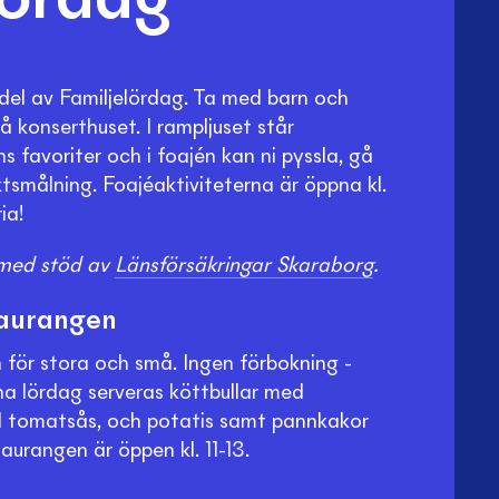
lördag
 del av Familjelördag. Ta med barn och
på konserthuset. I rampljuset står
s favoriter och i foajén kan ni pyssla, gå
tsmålning. Foajéaktiviteterna är öppna kl.
ia!
med stöd av
Länsförsäkringar Skaraborg
.
taurangen
 för stora och små. Ingen förbokning -
a lördag serveras köttbullar med
ed tomatsås, och potatis samt pannkakor
urangen är öppen kl. 11-13.