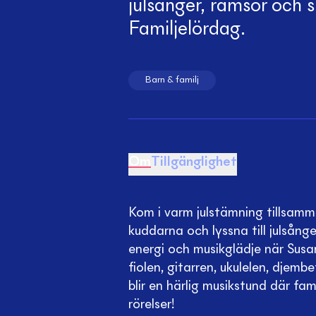
julsånger, ramsor och s
Familjelördag.
Barn & familj
Om
Tillgänglighet
Kom i varm julstämning tillsamm
kuddarna och lyssna till julsån
energi och musikglädje när Susa
fiolen, gitarren, ukulelen, djem
blir en härlig musikstund där fami
rörelser!