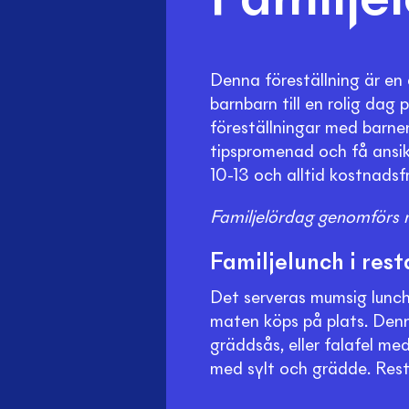
Familje
Denna föreställning är en
barnbarn till en rolig dag 
föreställningar med barnen
tipspromenad och få ansik
10-13 och alltid kostnadsfr
Familjelördag genomförs 
Familjelunch i res
Det serveras mumsig lunch
maten köps på plats. Denn
gräddsås, eller falafel m
med sylt och grädde. Resta