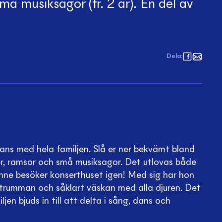
må musiksagor (fr. 2 år). En del av
Dela
:
ans med hela familjen. Slå er ner bekvämt bland
ger, ramsor och små musiksagor. Det utlovas både
nne besöker konserthuset igen! Med sig har hon
betrumman och såklart väskan med alla djuren. Det
ljen bjuds in till att delta i sång, dans och