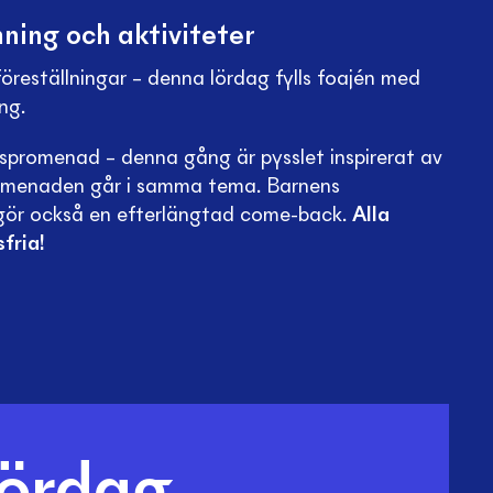
mning och aktiviteter
öreställningar – denna lördag fylls foajén med
ng.
ipspromenad – denna gång är pysslet inspirerat av
romenaden går i samma tema. Barnens
g gör också en efterlängtad come-back.
Alla
fria!