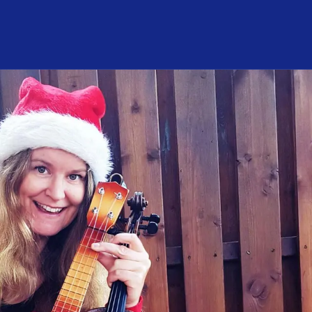
nför mitt besök
Om konsert­huset