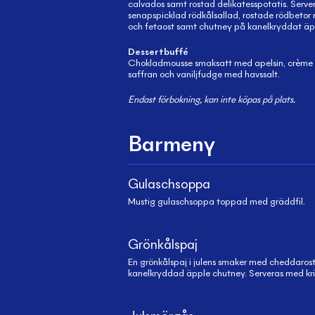
calvados samt rostad delikatesspotatis. Serv
senapspicklad rödkålsallad, rostade rödbetor 
och fetaost samt chutney på kanelkryddat äp
Dessertbuffé
Chokladmousse smaksatt med apelsin, crème
saffran och vaniljfudge med havssalt.
Endast förbokning, kan inte köpas på plats.
Barmeny
Gulaschsoppa
Mustig gulaschsoppa toppad med gräddfil.
Grönkålspaj
En grönkålspaj i julens smaker med cheddaros
kanelkryddad äpple chutney. Serveras med kris