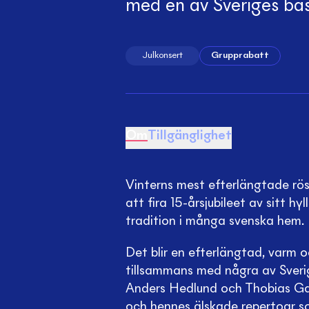
med en av Sveriges bäs
Julkonsert
Grupprabatt
Om
Tillgänglighet
Vinterns mest efterlängtade röst
att fira 15-årsjubileet av sitt h
tradition i många svenska hem.
Det blir en efterlängtad, varm o
tillsammans med några av Sveri
Anders Hedlund och Thobias Gab
och hennes älskade repertoar so