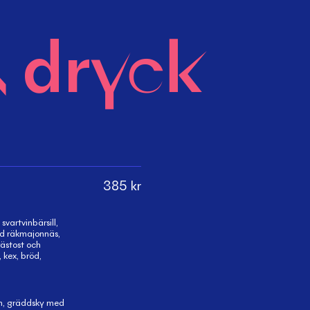
 dryck
385
kr
svartvinbärsill,
d räkmajonnäs,
rästost och
, kex, bröd,
on, gräddsky med