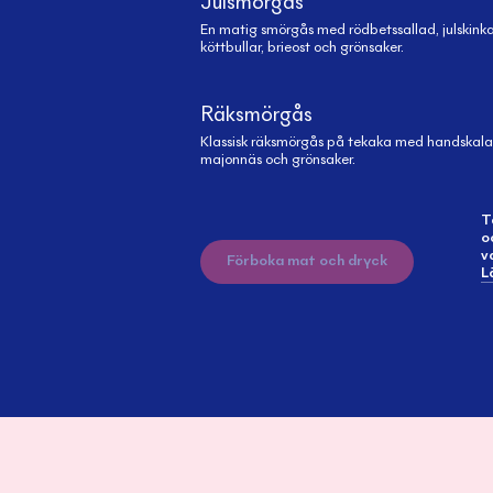
Julsmörgås
En matig smörgås med rödbetssallad, julskinka
köttbullar, brieost och grönsaker.
Räksmörgås
Klassisk räksmörgås på tekaka med handskala
majonnäs och grönsaker.
T
o
v
Förboka mat och dryck
L