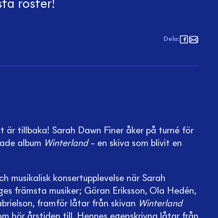
ta röster!
Dela
:
 är tillbaka! Sarah Dawn Finer åker på turné för
yllade album
Winterland
– en skiva som blivit en
ch musikalisk konsertupplevelse när Sarah
ges främsta musiker; Göran Eriksson, Ola Hedén,
rielson, framför låtar från skivan
Winterland
m hör årstiden till. Hennes egenskrivna låtar från