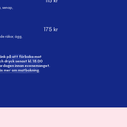
115
kr
, senap,
175
kr
de räkor, ägg,
änk på att förboka mat
ch dryck senast kl. 18.00
ardagen innan evenemanget.
äs mer om matbokning.