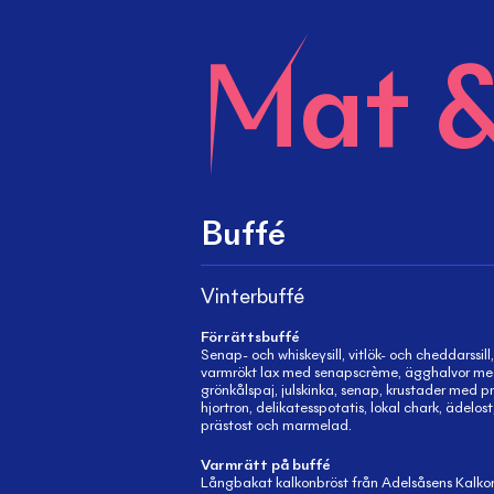
Mat &
Buffé
Vinterbuffé
Förrättsbuffé
Senap- och whiskeysill, vitlök- och cheddarssill, 
varmrökt lax med senapscrème, ägghalvor me
grönkålspaj, julskinka, senap, krustader med p
hjortron, delikatesspotatis, lokal chark, ädelost
prästost och marmelad.
Varmrätt på buffé
Långbakat kalkonbröst från Adelsåsens Kalk