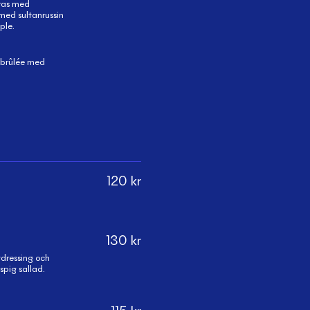
eras med
med sultanrussin
ple.
 brûlée med
120
kr
130
kr
tdressing och
pig sallad.