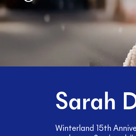
Sarah 
Winterland 15th Annive